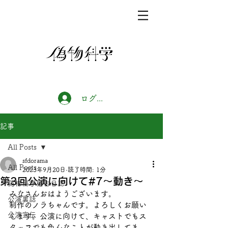
ログイン
記事
All Posts
sfdorama
All Posts
2023年9月20日
読了時間: 1分
第3回公演に向けて#7〜動き〜
偽物科学稽古日誌
みなさんおはようございます。
公演裏話
制作のノラちゃんです。よろしくお願い
公演宣伝
します。公演に向けて、キャストでもス
タッフでも色んなことが動き出してま