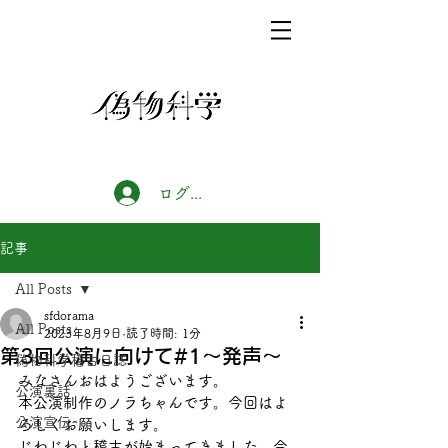
ログイン
記事
All Posts
sfdorama
All Posts
2023年8月9日
読了時間: 1分
第3回公演に向けて#1〜発声〜
偽物科学稽古日誌
みなさんおはようございます。
公演裏話
本公演制作のノラちゃんです。今回はよ
公演宣伝
ろしくお願いします。
じわじわと稽古が始まってきました。今