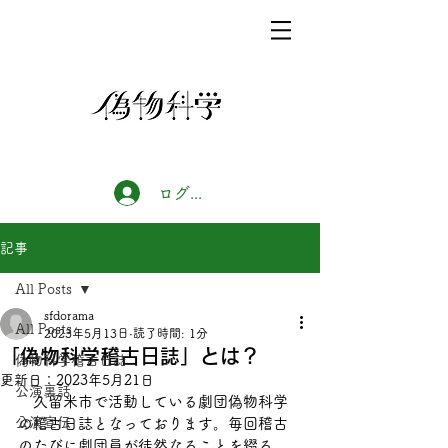
ログイン
記事
All Posts
sfdorama
All Posts
2023年5月13日
読了時間: 1分
「偽物科学稽古日誌」とは？
偽物科学稽古日誌
更新日：
2023年5月21日
公演裏話
　久留米市で活動している劇団偽物科学
公演宣伝
の稽古日誌となっております。毎回稽古
のたびに劇団員が徒然なることを綴る、